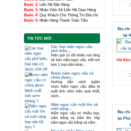
Bước 2:
Liên Hệ Đặt Hàng
Bước 3:
Nhân Viên Sẽ Liên Hệ Giao Hàng
Bước 4:
Quý Khách Cho Thông Tin ĐỊa chỉ
Bước 5:
Nhận Hàng Thanh Toàn Tiền
Địa ch
tại 
TIN TỨC MỚI
Các loại nấm ngọc cẩu
phổ biến,...
Hiện giờ có rất nhiều nơi lăng
Giá Bán
xê bán nấm ngọc cẩu, mỗi nơi
bán 1 loại nấm khác...
Rượu nấm ngọc cẩu có
chữa được...
Hướng dẫn cách ngâm
rượu Nấm ngọc cẩu điều trị
xuất tinh sớm hiệu quả nhất,
cách...
Nấm ngọc cẩu ruột tím và
ruột vàng...
Địa ch
Nấm ngọc cẩu có nhiều loại,
nấm trắng và nấm tím. Vậy
tại Phú
nấm ngọc cẩu trắng và nấm...