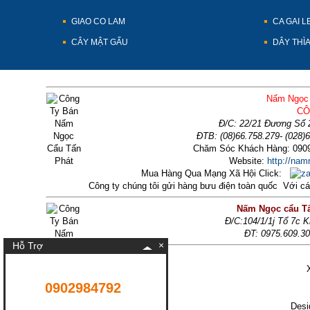
GIAO CO LAM
CA GAI L
CÂY MẬT GẤU
DÂY THÌ
Nấm Ngọc 
CÔ
Đ/C: 22/21 Đương Số 
ĐTB: (08)66.758.279- (028)
Chăm Sóc Khách Hàng: 0909
Website:
http://na
Mua Hàng Qua Mạng Xã Hội Click:
Công ty chúng tôi gửi hàng bưu điện toàn quốc Với 
Nấm Ngọc cẩu Tấ
Đ/C:104/1/1j Tổ 7c 
ĐT: 0975.609.3
×
Hỗ Trợ
0902984792
Desi