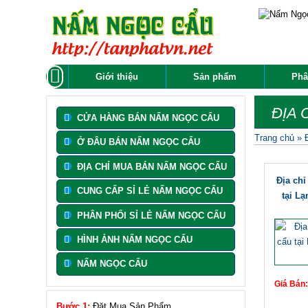
Giới thiệu
Sản phẩm
Phâ
ĐỊA 
CỬA HÀNG BÁN NẤM NGỌC CẨU
Trang chủ
»
Ở ĐÂU BÁN NẤM NGỌC CẨU
ĐỊA CHỈ MUA BÁN NẤM NGỌC CẨU
Địa ch
CUNG CẤP SỈ LẺ NẤM NGỌC CẨU
tại L
PHÂN PHỐI SỈ LẺ NẤM NGỌC CẨU
HÌNH ẢNH NẤM NGỌC CẨU
NẤM NGỌC CẨU
Giá Bán
Bước 1:
Đặt Mua Sản Phẩm