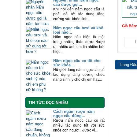
Nguyên nhân Nấm ngọc
cẩu được gọi...
Khi nói đến nấm ngọc cẩu là
phải nói tới tác dụng tăng
cường sức khỏe tình...
Giá Bán
Nấm ngọc cẩu tươi và khô
loại nào...
Nấm ngọc cẩu hiện là một
trong những thảo dược được
rất nhiều anh em tín nhiệm bởi
hiệu...
Nấm ngọc cẩu có tốt cho
Trang Đầ
sức khỏe...
Nữ giới dùng nấm ngọc cẩu có
tác dụng tăng cường chức
năng sinh lý cho chị em hay...
TIN TỨC ĐỌC NHIỀU
Cách ngâm rượu nấm
ngọc cẩu đúng...
Rượu nấm ngọc cẩu có rất
nhiều tác dụng tốt với sức
khỏe con người, được ví...