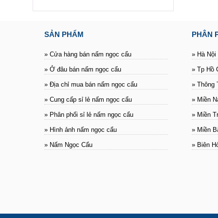
SẢN PHẨM
PHÂN 
» Cửa hàng bán nấm ngọc cẩu
» Hà Nội
» Ở đâu bán nấm ngọc cẩu
» Tp Hồ 
» Địa chỉ mua bán nấm ngọc cẩu
» Thông 
» Cung cấp sỉ lẻ nấm ngọc cẩu
» Miền 
» Phân phối sỉ lẻ nấm ngọc cẩu
» Miền T
» Hình ảnh nấm ngọc cẩu
» Miền B
» Nấm Ngọc Cẩu
» Biên H