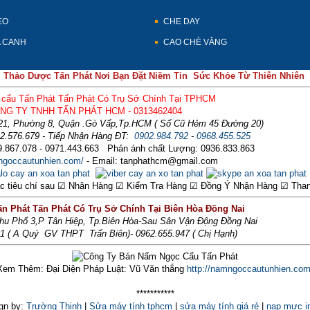
EO
CHE DAY
A CANH
CAO CHÈ VẰNG
Thảo Dược Tấn Phát Nơi Bạn Đặt Niềm Tin Sức Khỏe Từ Thiên Nhiên
cẩu Tấn Phát Tấn Phát Có Trụ Sở Chính Tại TPHCM
NG TY TNHH TẤN PHÁT HCM - 0313462404
21, Phường 8, Quận .Gò Vấp,Tp.HCM ( Số Cũ Hẻm 45 Đường 20)
62.576.679 - Tiếp Nhận Hàng ĐT:
0902.984.792
-
0968.455.525
.867.078 - 0971.443.663 Phản ánh chất Lượng: 0936.833.863
mngoccautunhien.com/
- Email: tanphathcm@gmail.com
các tiêu chí sau ☑ Nhận Hàng ☑ Kiểm Tra Hàng ☑ Đồng Ý Nhận Hàng ☑ Than
n Phát Tấn Phát Có Trụ Sở Chính Tại Biên Hòa Đồng Nai
Khu Phố 3,P Tân Hiệp, Tp.Biên Hòa-Sau Sân Vận Động Đồng Nai
01 ( A Quý GV THPT Trấn Biên)- 0962.655.947 ( Chị Hạnh)
Xem Thêm: Đại Diện Pháp Luật: Vũ Văn thắng
http://namngoccautunhien.com
***********
gn by:
Trường Thịnh
|
Sửa máy tính tphcm
|
sửa máy tính giá rẻ
|
nạp mực i