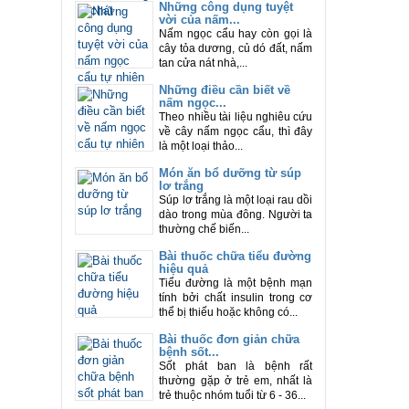
Những công dụng tuyệt
vời của nấm...
Nấm ngọc cẩu hay còn gọi là
cây tỏa dương, củ dó đất, nấm
tan cửa nát nhà,...
Những điều cần biết về
nấm ngọc...
Theo nhiều tài liệu nghiêu cứu
về cây nấm ngọc cẩu, thì đây
là một loại thảo...
Món ăn bổ dưỡng từ súp
lơ trắng
Súp lơ trắng là một loại rau dồi
dào trong mùa đông. Người ta
thường chế biến...
Bài thuốc chữa tiểu đường
hiệu quả
Tiểu đường là một bệnh mạn
tính bởi chất insulin trong cơ
thể bị thiếu hoặc không có...
Bài thuốc đơn giản chữa
bệnh sốt...
Sốt phát ban là bệnh rất
thường gặp ở trẻ em, nhất là
trẻ thuộc nhóm tuổi từ 6 - 36...