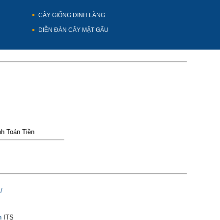
CÂY GIỐNG ĐINH LĂNG
DIỄN ĐÀN CÂY MẬT GẤU
h Toán Tiền
/
n
ITS