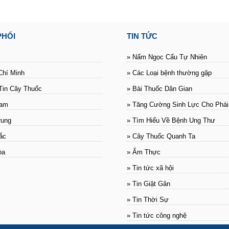
PHỐI
TIN TỨC
» Nấm Ngọc Cẩu Tự Nhiên
Chí Minh
» Các Loại bệnh thường gặp
Tin Cây Thuốc
» Bài Thuốc Dân Gian
Nam
» Tăng Cường Sinh Lực Cho Phá
rung
» Tìm Hiểu Về Bệnh Ung Thư
ắc
» Cây Thuốc Quanh Ta
òa
» Ẩm Thực
» Tin tức xã hội
» Tin Giật Gân
» Tin Thời Sự
» Tin tức công nghệ