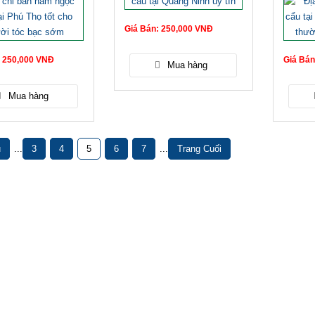
Giá Bán: 250,000 VNĐ
: 250,000 VNĐ
Giá Bán
u
...
3
4
5
6
7
...
Trang Cuối