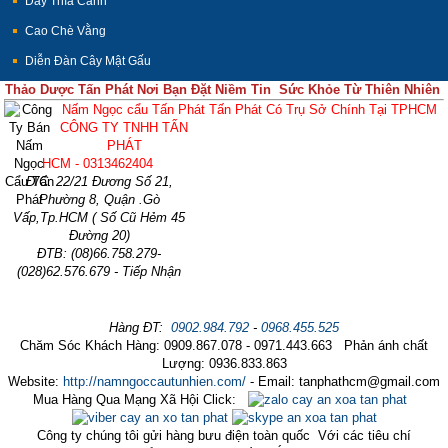
Dây Thìa Canh
Cao Chè Vằng
Diễn Đàn Cây Mật Gấu
Thảo Dược Tấn Phát Nơi Bạn Đặt Niềm Tin Sức Khỏe Từ Thiên Nhiên
Nấm Ngọc cẩu Tấn Phát Tấn Phát Có Trụ Sở Chính Tại TPHCM
CÔNG TY TNHH TẤN
PHÁT
HCM - 0313462404
Đ/C: 22/21 Đương Số 21,
Phường 8, Quận .Gò
Vấp,Tp.HCM ( Số Cũ Hẻm 45
Đường 20)
ĐTB: (08)66.758.279-
(028)62.576.679 - Tiếp Nhận
Hàng ĐT:
0902.984.792
-
0968.455.525
Chăm Sóc Khách Hàng: 0909.867.078 - 0971.443.663 Phản ánh chất
Lượng: 0936.833.863
Website:
http://namngoccautunhien.com/
- Email: tanphathcm@gmail.com
Mua Hàng Qua Mạng Xã Hội Click:
Công ty chúng tôi gửi hàng bưu điện toàn quốc Với các tiêu chí