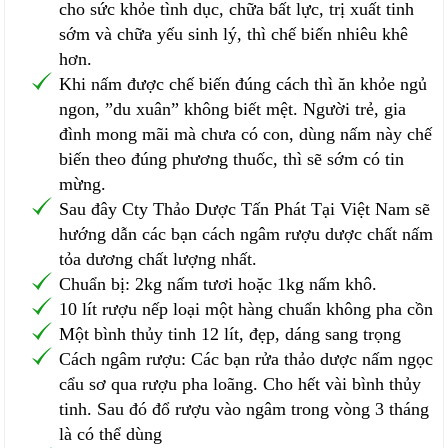
cho sức khỏe tình dục, chữa bất lực, trị xuất tinh
sớm và chữa yếu sinh lý, thì chế biến nhiêu khê
hơn.
Khi nấm được chế biến đúng cách thì ăn khỏe ngủ
ngon, ”du xuân” không biết mệt. Người trẻ, gia
đình mong mãi mà chưa có con, dùng nấm này chế
biến theo đúng phương thuốc, thì sẽ sớm có tin
mừng.
Sau đây Cty Thảo Dược Tấn Phát Tại Việt Nam sẽ
hướng dẫn các bạn cách ngâm rượu dược chất nấm
tỏa dương chất lượng nhất.
Chuẩn bị: 2kg nấm tươi hoặc 1kg nấm khô.
10 lít rượu nếp loại một hàng chuẩn không pha cồn
Một bình thủy tinh 12 lít, đẹp, dáng sang trọng
Cách ngâm rượu: Các bạn rửa thảo dược nấm ngọc
cẩu sơ qua rượu pha loãng. Cho hết vài bình thủy
tinh. Sau đó đổ rượu vào ngâm trong vòng 3 tháng
là có thể dùng