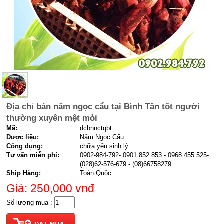
Địa chỉ bán nấm ngọc cẩu tại Bình Tân tốt người
thường xuyên mệt mỏi
Mã:
dcbnnctqbt
Dược liệu:
Nấm Ngọc Cẩu
Công dụng:
chữa yếu sinh lý
Tư vấn miễn phí:
0902-984-792- 0901.852.853 - 0968 455 525-
(028)62-576-679 - (08)66758279
Ship Hàng:
Toàn Quốc
Giá: 250,000
vnđ
Số lượng mua :