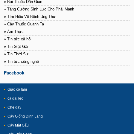
» Bài Thuốc Dân Gian
» Tăng Cường Sinh Lực Cho Phái Mạnh
» Tìm Hiểu Về Bệnh Ung Thư
» Cây Thuốc Quanh Ta
» Ẩm Thực
» Tin tức xã hội
» Tin Giật Gân
» Tin Thời Sự
» Tin tức công nghệ
Facebook
Giao co lam
ca gai leo
Che day
Cây Giống Đinh Lăng
Cây Mật Gấu