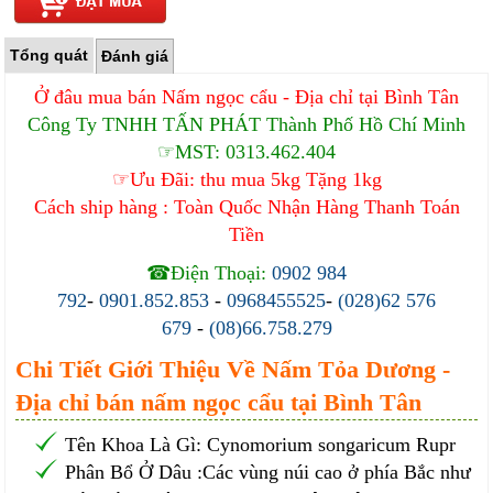
Tổng quát
Đánh giá
Ở đâu mua bán Nấm ngọc cẩu - Địa chỉ tại Bình Tân
Công Ty TNHH TẤN PHÁT Thành Phố Hồ Chí Minh
☞MST: 0313.462.404
☞Ưu Đãi: thu mua 5kg Tặng 1kg
Cách ship hàng : Toàn Quốc Nhận Hàng Thanh Toán
Tiền
☎Điện Thoại:
0902 984
792
-
0901.852.853
-
0968455525
-
(028)62 576
679
-
(08)66.758.279
Chi Tiết Giới Thiệu Về Nấm Tỏa Dương -
Địa chỉ bán nấm ngọc cẩu tại Bình Tân
Tên Khoa Là Gì: Cynomorium songaricum Rupr
Phân Bổ Ở Dâu :Các vùng núi cao ở phía Bắc như