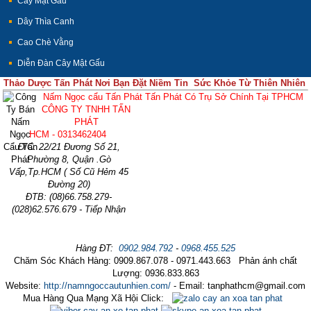
Cây Mật Gấu
Dây Thìa Canh
Cao Chè Vằng
Diễn Đàn Cây Mật Gấu
Thảo Dược Tấn Phát Nơi Bạn Đặt Niềm Tin Sức Khỏe Từ Thiên Nhiên
Nấm Ngọc cẩu Tấn Phát Tấn Phát Có Trụ Sở Chính Tại TPHCM
CÔNG TY TNHH TẤN
PHÁT
HCM - 0313462404
Đ/C: 22/21 Đương Số 21,
Phường 8, Quận .Gò
Vấp,Tp.HCM ( Số Cũ Hẻm 45
Đường 20)
ĐTB: (08)66.758.279-
(028)62.576.679 - Tiếp Nhận
Hàng ĐT:
0902.984.792
-
0968.455.525
Chăm Sóc Khách Hàng: 0909.867.078 - 0971.443.663 Phản ánh chất
Lượng: 0936.833.863
Website:
http://namngoccautunhien.com/
- Email: tanphathcm@gmail.com
Mua Hàng Qua Mạng Xã Hội Click: