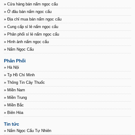
» Cửa hàng bán nấm ngọc cẩu
» Ở đâu bán nấm ngọc cẩu
» Địa chỉ mua bán nấm ngọc cẩu
» Cung cấp sỉ lẻ nấm ngọc cẩu
» Phân phối sỉ lẻ nấm ngọc cẩu
» Hình ảnh nấm ngọc cẩu
» Nấm Ngọc Cẩu
Phân Phối
» Hà Nội
» Tp Hồ Chí Minh
» Thông Tin Cây Thuốc
» Miền Nam
» Miền Trung
» Miền Bắc
» Biên Hòa
Tin tức
» Nấm Ngọc Cẩu Tự Nhiên