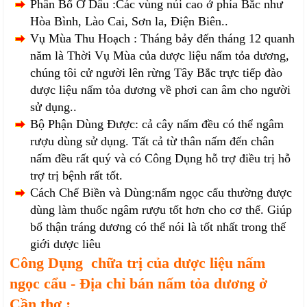
Phân Bổ Ở Dâu :Các vùng núi cao ở phía Bắc như
Hòa Bình, Lào Cai, Sơn la, Điện Biên..
Vụ Mùa Thu Hoạch : Tháng bảy đến tháng 12 quanh
năm là Thời Vụ Mùa của dược liệu nấm tỏa dương,
chúng tôi cử người lên rừng Tây Bắc trực tiếp đào
dược liệu nấm tỏa dương về phơi can âm cho người
sử dụng..
Bộ Phận Dùng Được: cả cây nấm đều có thể ngâm
rượu dùng sử dụng. Tất cả từ thân nấm đến chân
nấm đều rất quý và có Công Dụng hỗ trợ điều trị hỗ
trợ trị bệnh rất tốt.
Cách Chế Biền và Dùng:nấm ngọc cẩu thường được
dùng làm thuốc ngâm rượu tốt hơn cho cơ thể. Giúp
bổ thận tráng dương có thể nói là tốt nhất trong thế
giới dược liêu
Công Dụng chữa trị của dược liệu nấm
ngọc cẩu - Địa chỉ bán nấm tỏa dương ở
Cần thơ :