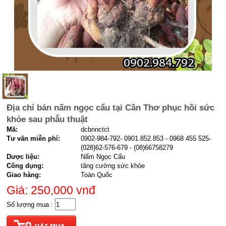
Địa chỉ bán nấm ngọc cẩu tại Cần Thơ phục hồi sức
khỏe sau phẫu thuật
Mã:
dcbnnctct
Tư vấn miễn phí:
0902-984-792- 0901.852.853 - 0968 455 525-
(028)62-576-679 - (08)66758279
Dược liệu:
Nấm Ngọc Cẩu
Công dụng:
tăng cường sức khỏe
Giao hàng:
Toàn Quốc
Giá: 250,000
vnđ
Số lượng mua :