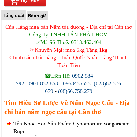
Tổng quát
Đánh giá
Cửa Hàng mua bán Nấm tỏa dương - Địa chỉ tại Cần thơ
Công Ty TNHH TẤN PHÁT HCM
☞Mã Số Thuế: 0313.462.404
☞Khuyến Mại: mua 5kg Tặng 1kg
Chính sách bán hàng : Toàn Quốc Nhận Hàng Thanh
Toán Tiền
☎Liên Hệ:
0902 984
792
-
0901.852.853
-
0968455525
-
(028)62 576
679
-
(08)66.758.279
Tim Hiểu Sơ Lược Về Nấm Ngọc Cẩu - Địa
chỉ bán nấm ngọc cẩu tại Cần thơ
Tên Khoa Học Sản Phẩm: Cynomorium songaricum
Rupr