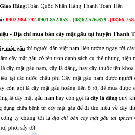
Toàn Quốc Nhận Hàng Thanh Toán Tiền
 Giao Hàng:
-
-
-
i:
0902.984.792
0901.852.853
(08)62.576.679
(08)66.758
hiệu - Địa chỉ mua bán cây mật gấu tại huyện Thanh T
thì người dân việt nam liên tưởng ngay tới cây
ây mật gấu
hẩm cây mật gấu có tên tron danh sách cụ thể nhưng hiện 
là cây mật gấu nam, cây lá đắng, hay cây thuốc tên khoa
nhiều tại các nước châu phi Cây mật gấu nam được người
ay còn gọi là cây mật gấu hoàng liên ô rô, để mua được
đúng là cây mật gấu nam hay còn gọi là
quý khá
cây lá đắng
để đi tìm hiểu về cây t
g dụng chữa bệnh từ cây mật gấu
 công ty chúng tôi là
u
địa chỉ bán cây mật gấu tại tphcm
ư, phơi sấy tốt