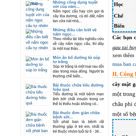
Những công dụng tuyệt
Học
vời của nấm...
Nấm ngọc cẩu hay còn gọi là
Chế
cây tỏa dương, củ dó đất, nấm
tan cửa nát nhà,...
Biến
Những điều cần biết về
nấm ngọc...
Các bạn c
Theo nhiều tài liệu nghiêu cứu
về cây nấm ngọc cẩu, thì đây
gau tai hu
là một loại thảo...
xem thêm
Món ăn bổ dưỡng từ súp
lơ trắng
mua ban c
Súp lơ trắng là một loại rau dồi
dào trong mùa đông. Người ta
II. Công
thường chế biến...
cây mật g
Bài thuốc chữa tiểu đường
hiệu quả
một trong
Tiểu đường là một bệnh mạn
tính bởi chất insulin trong cơ
châu phi 
thể bị thiếu hoặc không có...
Bài thuốc đơn giản chữa
một số bệ
bệnh sốt...
Sốt phát ban là bệnh rất
thường gặp ở trẻ em, nhất là
trẻ thuộc nhóm tuổi từ 6 - 36...