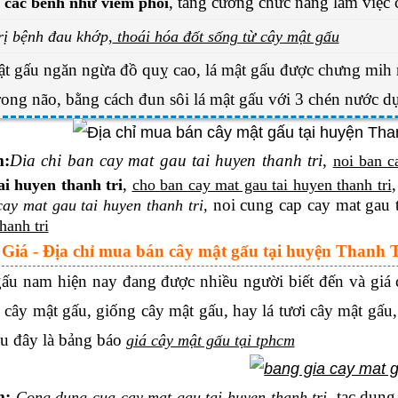
, tăng cường chức năng làm việc 
ợ các bênh như viêm phổi
rị bệnh đau khớp,
thoái hóa đốt sống từ cây mật gấu
ật gấu ngăn ngừa đồ quỵ cao, lá mật gấu được chưng mih 
ong não, bằng cách đun sôi lá mật gấu với 3 chén nước dụ
m
:
Dia
chi ban cay mat gau tai huyen thanh tri
,
noi ban c
,
ai huyen thanh tri
cho ban cay mat gau tai huyen thanh tri
noi cung cap cay mat gau t
ay mat gau tai huyen thanh tri,
hanh tri
 Giá - Địa chỉ mua bán cây mật gấu tại huyện Thanh T
ấu nam hiện nay đang được nhiều người biết đến và giá 
 cây mật gấu, giống cây mật gấu, hay lá tươi cây mật gấu,
au đây là bảng báo
giá cây mật gấu tại tphcm
m:
, tac dung
Cong dung cua cay mat gau tai huyen thanh tri