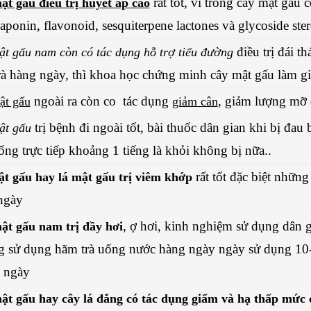
rất tốt, vì trong cây mật gấu 
t gấu điều trị huyết áp cao
aponin, flavonoid, sesquiterpene lactones và glycoside ster
điều trị đái t
t gấu nam còn có tác dụng hỗ trợ tiểu đường
rà hàng ngày, thì khoa học chứng minh cây mật gấu làm g
ngoài ra còn co tác dụng
, giảm lượng mỡ 
ật gấu
giảm cân
trị bệnh đi ngoài tốt, bài thuốc dân gian khi bị đau 
ật gấu
ống trực tiếp khoảng 1 tiếng là khỏi không bị nữa..
rất tốt đặc biệt nhữn
ật gấu hay lá mật gấu trị viêm khớp
ngày
, ợ hơi, kinh nghiệm sử dụng dân gi
ật gấu nam trị đầy hơi
g sử dụng hãm trà uống nước hàng ngày ngày sử dụng 10-
i ngày
ật gấu hay cây lá đắng có tác dụng giẩm và hạ thấp mức c