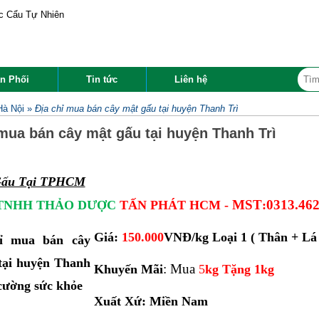
n Phối
Tin tức
Liên hệ
Hà Nội
»
Địa chỉ mua bán cây mật gấu tại huyện Thanh Trì
 mua bán cây mật gấu tại huyện Thanh Trì
Gấu Tại TPHCM
MST
0313.462
 TNHH THẢO DƯỢC
TẤN PHÁT HCM -
:
Giá:
150.000
VNĐ/kg Loại 1 ( Thân + L
: Mua
Khuyến Mãi
5
kg Tặng 1kg
Xuất Xứ: Miền Nam