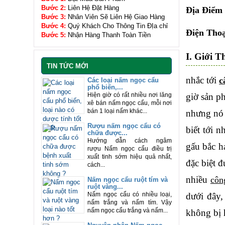
Bước 2:
Liên Hệ Đặt Hàng
Địa Điểm
Bước 3:
Nhân Viên Sẽ Liên Hệ Giao Hàng
Bước 4:
Quý Khách Cho Thông Tin ĐỊa chỉ
Điện Thoạ
Bước 5:
Nhận Hàng Thanh Toàn Tiền
I. Giới T
TIN TỨC MỚI
nhắc tới
c
Các loại nấm ngọc cẩu
phổ biến,...
giờ sản p
Hiện giờ có rất nhiều nơi lăng
xê bán nấm ngọc cẩu, mỗi nơi
bán 1 loại nấm khác...
nhưng nó 
Rượu nấm ngọc cẩu có
biết tới 
chữa được...
Hướng dẫn cách ngâm
gấu bắc h
rượu Nấm ngọc cẩu điều trị
xuất tinh sớm hiệu quả nhất,
đặc biệt 
cách...
nhiều
côn
Nấm ngọc cẩu ruột tím và
ruột vàng...
dưới đây,
Nấm ngọc cẩu có nhiều loại,
nấm trắng và nấm tím. Vậy
nấm ngọc cẩu trắng và nấm...
không bị h