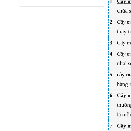
1
Cây mậ
chứa s
2
Cây mậ
thay t
3
Cây m
4
Cây m
nhai s
5
cây m
hàng 
6
Cây m
thườn
lá mỗ
7
Cây m