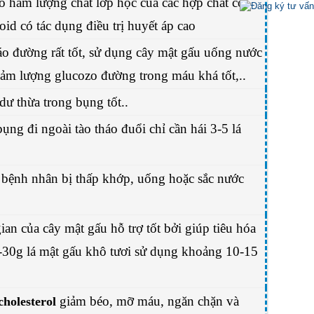
có hàm lượng chất lớp học của các hợp chất có
oid có tác dụng điều trị huyết áp cao
háo đường rất tốt, sử dụng cây mật gấu uống nước
iảm lượng glucozo đường trong máu khá tốt,..
dư thừa trong bụng tốt..
bụng đi ngoài tào tháo đuổi chỉ cần hái 3-5 lá
g bệnh nhân bị thấp khớp, uống hoặc sắc nước
an của cây mật gấu hỗ trợ tốt bởi giúp tiêu hóa
30g lá mật gấu khô tươi sử dụng khoảng 10-15
giảm béo, mỡ máu, ngăn chặn và
holesterol