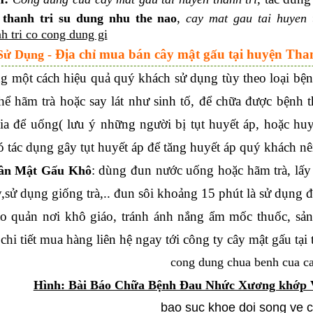
,
 thanh tri su dung nhu the nao
cay mat gau tai huyen 
h tri co cong dung gi
Địa chỉ mua bán cây mật gấu tại huyện Tha
Sử Dụng -
g một cách hiệu quả quý khách sử dụng tùy theo loại bệnh
thể hãm trà hoặc say lát như sinh tố, để chữa được bệnh
bia để uống( lưu ý những người bị tụt huyết áp, hoặc h
ó tác dụng gây tụt huyết áp để tăng huyết áp quý khách n
: dùng đun nước uống hoặc hãm trà, lấ
ân Mật Gấu Khô
,sử dụng giống trà,.. đun sôi khoảng 15 phút là sử dụng 
ảo quản nơi khô giáo, tránh ánh nắng ẩm mốc thuốc, sả
hi tiết mua hàng liên hệ ngay tới công ty cây mật gấu tại
Hình: Bài Báo Chữa Bệnh Đau Nhức Xương khớp