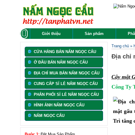
Giới thiệu
Sản phẩm
Phâ
Trang chủ
»
CỬA HÀNG BÁN NẤM NGỌC CẨU
Địa chỉ
Ở ĐÂU BÁN NẤM NGỌC CẨU
ĐỊA CHỈ MUA BÁN NẤM NGỌC CẨU
Cây mật 
CUNG CẤP SỈ LẺ NẤM NGỌC CẨU
Công Ty
PHÂN PHỐI SỈ LẺ NẤM NGỌC CẨU
HÌNH ẢNH NẤM NGỌC CẨU
NẤM NGỌC CẨU
Bước 1:
Đặt Mua Sản Phẩm