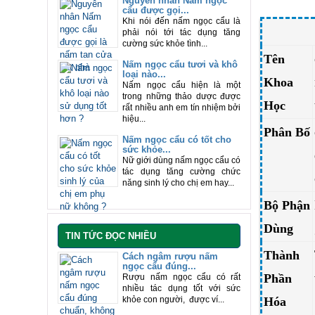
Nguyên nhân Nấm ngọc
cẩu được gọi...
Khi nói đến nấm ngọc cẩu là
phải nói tới tác dụng tăng
cường sức khỏe tình...
Tên
Nấm ngọc cẩu tươi và khô
loại nào...
Khoa
Nấm ngọc cẩu hiện là một
trong những thảo dược được
Học
rất nhiều anh em tín nhiệm bởi
hiệu...
Phân Bố
Nấm ngọc cẩu có tốt cho
sức khỏe...
Nữ giới dùng nấm ngọc cẩu có
tác dụng tăng cường chức
năng sinh lý cho chị em hay...
Bộ Phận
Dùng
TIN TỨC ĐỌC NHIỀU
Thành
Cách ngâm rượu nấm
ngọc cẩu đúng...
Phần
Rượu nấm ngọc cẩu có rất
nhiều tác dụng tốt với sức
khỏe con người, được ví...
Hóa