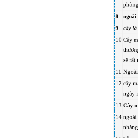
phòng 
8
ngoài 
9
cây lá
10
Cây mậ
thương
sẽ rất
11
Ngoài
12
cây mậ
ngày r
13
Cây m
14
ngoài 
nhàng