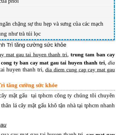
của phổi
ngăn chặng sự thu hẹp và sưng của các mạch
ng như trà túi lọc
,
ay mat gau tai huyen thanh tri
trung tam ban cay
,
,
cong ty ban cay mat gau tai huyen thanh tri
dia
ai huyen thanh tri,
dia diem cung cap cay mat gau
rì tăng cường sức khỏe
cây mật gấu tại tphcm công ty chúng tôi chuyên
 thân lá cây mật gấu khô tận nhà tại tphcm nhanh
 cua cay mat gau tai huyen thanh tri,
cay mat gau