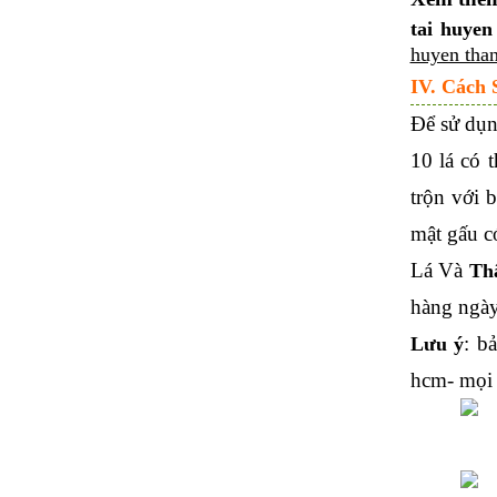
tai huyen
huyen than
IV. Cách 
Để sử dụn
10 lá có 
trộn với 
mật gấu c
Lá Và
Th
hàng ngày
: b
Lưu ý
hcm- mọi c