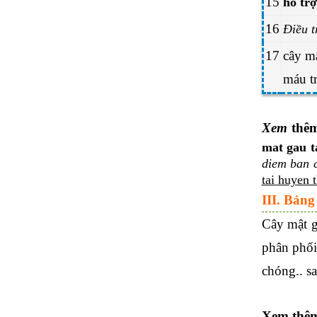
15
hỗ tr
16
Điều t
17
cây m
máu tr
Xem
thê
mat gau t
diem ban c
tai huyen t
III. Bảng
Cây mật g
phân phối
chóng.. s
Xem thê