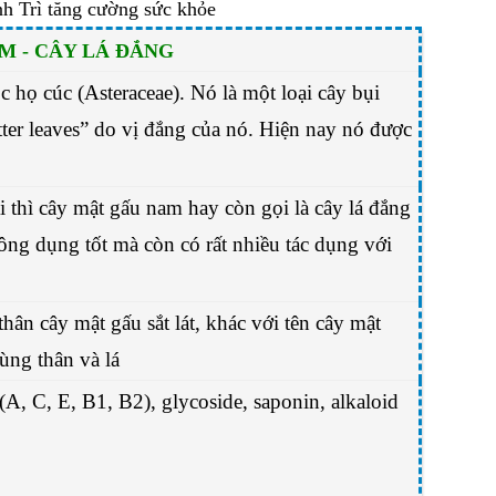
M - CÂY LÁ ĐẮNG
 họ cúc (Asteraceae). Nó là một loại cây bụi
tter leaves” do vị đắng của nó. Hiện nay nó được
 thì cây mật gấu nam hay còn gọi là cây lá đắng
ông dụng tốt mà còn có rất nhiều tác dụng với
ân cây mật gấu sắt lát, khác với tên cây mật
ùng thân và lá
A, C, E, B1, B2), glycoside, saponin, alkaloid