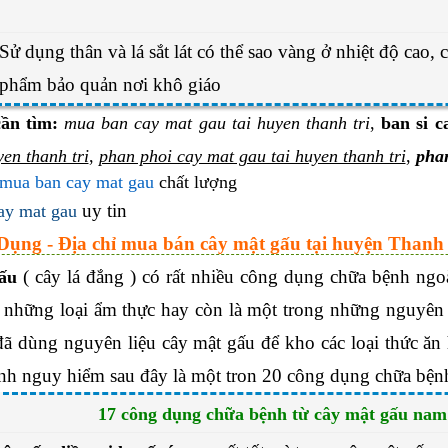
Sử dụng thân và lá sắt lát có thể sao vàng ở nhiệt độ cao,
phẩm bảo quản nơi khô giáo
ần tìm:
mua ban cay mat gau tai huyen thanh tri
,
ban si c
yen thanh tri
,
phan phoi cay mat gau tai huyen thanh tri
,
phan
mua ban cay mat gau
chất lượng
uy tin
ay mat gau
 Dụng - Địa chỉ mua bán cây mật gấu tại huyện Thanh 
( cây lá đắng ) có rất nhiều công dụng chữa bệnh ng
ấu
 những loại ẩm thực hay còn là một trong những nguyên l
đã dùng nguyên liệu cây mật gấu để kho các loại thức ă
nh nguy hiểm sau đây là một tron 20 công dụng chữa bệnh
17 công dụng chữa bệnh từ cây mật gấu nam 