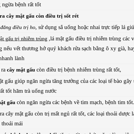
ngừa bệnh rất tốt
ra cây mật gấu còn điều trị sốt rét
, sử dụng sắ uống hoặc nhai trực tiếp lá g
 đắng điều trị ho
,lá mật gấu điều trị nhiễm trùng các v
t gấu trị nhiễm trùng
 nếu vết thương hở quý khách rửa sạch bằng ô xy già, ha
 nhanh lành
 ra
còn điều trị bệnh nhiễm trùng rất tốt,
cây mật gấu
t gấu giúp ngăn ngừa tăng trưởng của các loại tế bào gây
ất tốt hãm trà uống nước
còn ngăn ngừa các bệnh về tim mạch, bệnh tim tốt.
ật gấu
ra cây mật gấu còn trị mất ngủ rất tốt, các loại thoải dược 
 thoải mái