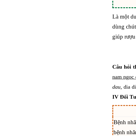
Là một dượ
dùng chút
giúp rượu
Câu hỏi t
nam ngoc c
dau
, dia 
IV Đối Tư
Bệnh nhân
bệnh nhân