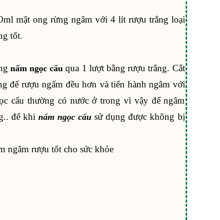
00ml mật ong rừng ngâm với 4 lít rượu trắng loại
g tốt.
áng
qua 1 lượt bằng rượu trắng. Cắt
nấm ngọc cẩu
ng để rượu ngấm đều hơn và tiến hành ngâm với
ọc cẩu thường có nước ở trong vì vậy để ngâm
g.. để khi
sử dụng được không bị
nấm ngọc cẩu
ẩm ngâm rượu tốt cho sức khỏe