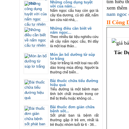
tìm hiểu 
Những công dụng tuyệt
vời của nấm...
xem thêm
Nấm ngọc cẩu hay còn gọi là
nam ngoc 
cây tỏa dương, củ dó đất, nấm
tan cửa nát nhà,...
II Công D
Những điều cần biết về
nấm ngọc...
Theo nhiều tài liệu nghiêu cứu
về cây nấm ngọc cẩu, thì đây
là một loại thảo...
Tác D
Món ăn bổ dưỡng từ súp
lơ trắng
Súp lơ trắng là một loại rau dồi
dào trong mùa đông. Người ta
thường chế biến...
Bài thuốc chữa tiểu đường
hiệu quả
Tiểu đường là một bệnh mạn
tính bởi chất insulin trong cơ
thể bị thiếu hoặc không có...
Bài thuốc đơn giản chữa
bệnh sốt...
Sốt phát ban là bệnh rất
thường gặp ở trẻ em, nhất là
trẻ thuộc nhóm tuổi từ 6 - 36...