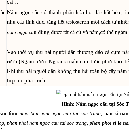
cai…
hần
Nấm ngọc cẩu có thành phần hóa học là chất béo, tin
nhu cầu tình dục, tăng tiết testosteron một cách tự nhiê
u dùng được tất cả củ và nấm,có thể ngâm
nấm ngọc cẩ
Vào thời vụ thu hái người dân thường đảo cả cụm nấ
rượu (Ngâm tươi). Ngoài ra nấm còn được phơi khô để
Khi thu hái người dân không thu hái toàn bộ cây nấm 
tiếp tục phát triển
Hình: Nấm ngọc cẩu tại Sóc Tr
ần tìm:
mua ban nam ngoc cau tai soc trang
,
ban si nam
ng
,
phan phoi nam ngoc cau tai soc trang
,
phan phoi si le na