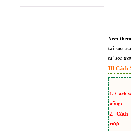
Xem
thê
tai soc tr
tai soc tra
III Cách 
1. Cách s
uống:
2. Cách
rượu 