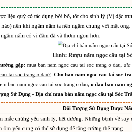
c liệu quý có tác dụng bồi bổ, tốt cho sinh lý (Vị đặc tr
 nào) nên khi ngâm nấm ta nên ngâm chung với mật ong. Mậ
 ngâm nấm có vị đặm đà và thơm ngon hơn.
Hình: Rượu nấm ngọc cẩu tại Só
hường gặp:
mua ban nam ngoc cau tai soc trang o dau
,
dia
au tai soc trang o dau?
Cho ban nam ngoc cau tai soc tra
diem ban nam ngoc cau tai soc trang o dau,
o dau ban nam ngo
ợng Sử Dụng - Địa chỉ mua bán nấm ngọc cẩu tại Sóc Tră
Đối Tượng Sử Dụng Được Nấ
 mắc chứng yếu sinh lý, liệt dương. Những bệnh về suy 
 ốm yếu cũng có thể sử dụng để tăng cường thể trạng