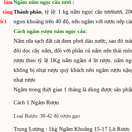
u làm
Ngâm nấm ngọc cẩu tươi :
, tỷ lệ: 1 kg nấm ngọc cẩu tươitươi, 2
tăng
Thành phần
ngon khoảng trên 40 độ, nếu ngâm với rượu nếp càn
h l
:
Cách ngâm rượu nấm ngọc cẩu
Nấm rửa sạch đất cát đem phơi dáo nước, sau đó tr
đôi dọc cây nấm, đối với phần củ nấm nên thái mỏ
rượu theo tỷ lệ 1Kg nấm ngâm 4 lít rượu. nấm ng
không bị nhạt rượu quý khách nên ngâm rượu nặn
nhạt rượu
Ngâm trong thời gian 1 tháng là dùng được sản ph
Cách 1:Ngâm Rượu
Loại Rượu: 38-42 độ rượu gạo
Trọng Lượng : 1kg Ngâm Khoảng 15-17 Lít Rượu