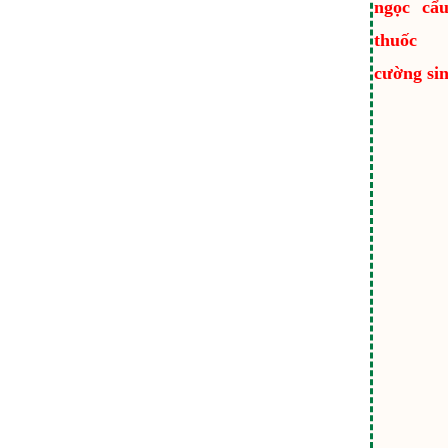
ngọc cẩ
thuốc 
cường sin