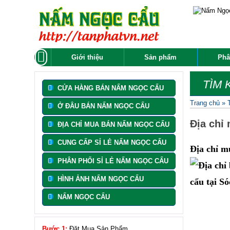
Giới thiệu
Sản phẩm
Phâ
TÌM 
CỬA HÀNG BÁN NẤM NGỌC CẨU
Trang chủ
»
Ở ĐÂU BÁN NẤM NGỌC CẨU
Địa chỉ
ĐỊA CHỈ MUA BÁN NẤM NGỌC CẨU
CUNG CẤP SỈ LẺ NẤM NGỌC CẨU
Địa chỉ m
PHÂN PHỐI SỈ LẺ NẤM NGỌC CẨU
HÌNH ẢNH NẤM NGỌC CẨU
NẤM NGỌC CẨU
Bước 1:
Đặt Mua Sản Phẩm