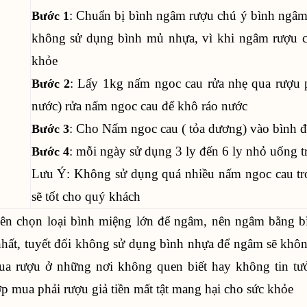
: Chuẩn bị bình ngâm rượu chú ý bình ngâm 
Bước 1
không sử dụng bình mủ nhựa, vì khi ngâm rượu có
khỏe
: Lấy 1kg nấm ngoc cau rửa nhẹ qua rượu p
Bước 2
nước) rửa nấm ngoc cau để khô ráo nước
: Cho Nấm ngoc cau ( tỏa dương) vào bình 
Bước 3
: mỗi ngày sử dụng 3 ly đến 6 ly nhỏ uống 
Bước 4
Lưu Ý: Không sử dụng quá nhiều nấm ngoc cau tro
sẽ tốt cho quý khách
n chọn loại bình miệng lớn để ngâm, nên ngâm bằng bìn
nhất, tuyết đối không sử dụng bình nhựa để ngâm sẽ khô
a rượu ở những nơi không quen biết hay không tin tưở
p mua phải rượu giả tiền mất tật mang hại cho sức khỏe