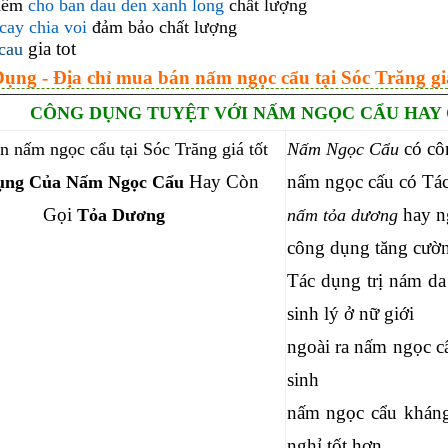
thêm
cho ban dau den xanh long
chất lượng
cay chia voi
đảm bảo chất lượng
gia tot
cau
ụng - Địa chỉ mua bán nấm ngọc cẩu tại Sóc Trăng giá
CÔNG DỤNG TUYỆT VỚI NẤM NGỌC CẨU HAY
có cô
Nấm Ngọc Cẩu
Hay Còn
nấm ngọc cấu có Tác
ụng Của Nấm Ngọc Cẩu
Gọi
hay ng
Tỏa Dương
nấm tỏa dương
công dụng tăng cườn
Tác dụng trị nám d
sinh lý ở nữ giới
ngoài ra nấm ngọc cẩ
sinh
nấm ngọc cẩu kháng
nghỉ tốt hơn