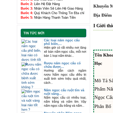
Bước 2:
Liên Hệ Đặt Hàng
Khuyến M
Bước 3:
Nhân Viên Sẽ Liên Hệ Giao Hàng
Bước 4:
Quý Khách Cho Thông Tin ĐỊa chỉ
Địa Điểm
Bước 5:
Nhận Hàng Thanh Toàn Tiền
I Giới th
TIN TỨC MỚI
Các loại nấm ngọc cẩu
phổ biến,...
Hiện giờ có rất nhiều nơi lăng
xê bán nấm ngọc cẩu, mỗi nơi
Tên Kho
bán 1 loại nấm khác...
Học
Rượu nấm ngọc cẩu có
chữa được...
Hướng dẫn cách ngâm
rượu Nấm ngọc cẩu điều trị
xuất tinh sớm hiệu quả nhất,
Mô Tả S
cách...
Phẩm N
Nấm ngọc cẩu ruột tím và
ruột vàng...
Ngọc Cẩ
Nấm ngọc cẩu có nhiều loại,
nấm trắng và nấm tím. Vậy
Phân Bố
nấm ngọc cẩu trắng và nấm...