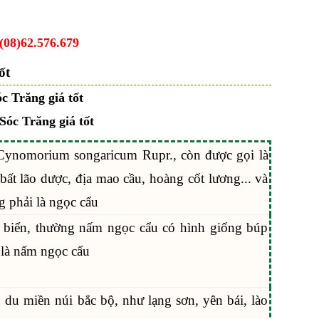
(08)62.576.679
ốt
 Sóc Trăng giá tốt
 Cynomorium songaricum Rupr., còn được gọi là
 bất lão dược, địa mao cầu, hoàng cốt lương... và
phải là ngọc cẩu
biển, thường nấm ngọc cẩu có hình giống búp
 là nấm ngọc cẩu
du miền núi bắc bộ, như lạng sơn, yên bái, lào