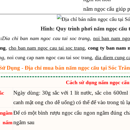
nâm ngọc cẩu giúp ph
Hình: Quy trình phơi nấm ngọc cẩu t
m
:
Dia
chi ban nam ngoc cau tai soc trang
,
noi ban nam ngoc
ang
,
cho ban nam ngoc cau tai soc trang
,
cong ty ban nam n
ng,
noi cung cap nam ngoc cau tai soc trang,
dia diem cung ca
Sử Dụng - Địa chỉ mua bán nấm ngọc cẩu tại Sóc Trăng
Cách sử dụng nấm ngọc cẩu
Ngày dùng: 30g sắc với 1 lít nước, sắc còn 600ml
ắc
canh mật ong cho dễ uống) có thể để vào trong tủ 
Để có một bình rượu ngọc cẩu ngon ngâm đúng chất 
 ngâm
ngâm sau
nấm