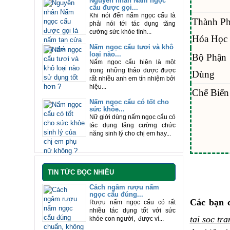
Nguyên nhân Nấm ngọc
cẩu được gọi...
Khi nói đến nấm ngọc cẩu là
Thành P
phải nói tới tác dụng tăng
cường sức khỏe tình...
Hóa Học
Nấm ngọc cẩu tươi và khô
loại nào...
Bộ Phận
Nấm ngọc cẩu hiện là một
trong những thảo dược được
Dùng
rất nhiều anh em tín nhiệm bởi
hiệu...
Chế Biến
Nấm ngọc cẩu có tốt cho
sức khỏe...
Nữ giới dùng nấm ngọc cẩu có
tác dụng tăng cường chức
năng sinh lý cho chị em hay...
TIN TỨC ĐỌC NHIỀU
Cách ngâm rượu nấm
ngọc cẩu đúng...
Các bạn c
Rượu nấm ngọc cẩu có rất
nhiều tác dụng tốt với sức
tai soc tra
khỏe con người, được ví...