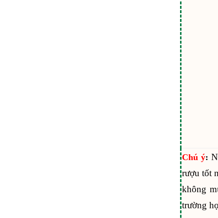
Nê
Chú ý
:
rượu tốt 
không mu
trường hợ