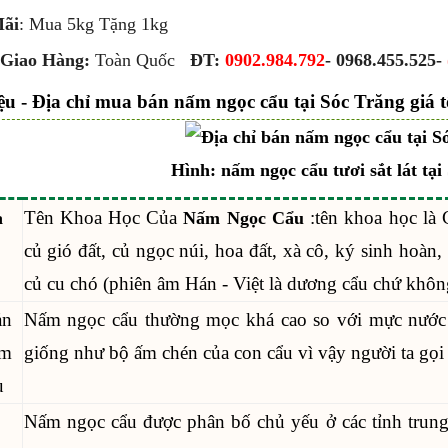
ãi
: Mua 5kg Tặng 1kg
 Giao Hàng:
Toàn Quốc
ĐT:
0902.984.792
- 0968.455.525-
iệu - Địa chỉ mua bán nấm ngọc cẩu tại Sóc Trăng giá t
Hình: nấm ngọc cẩu tươi sắt lát tại
Tên Khoa Học Của
:tên khoa học là
a
Nấm Ngọc Cẩu
củ gió đất, củ ngọc núi, hoa đất, xà cô, ký sinh hoàn,
củ cu chó (phiên âm Hán - Việt là dương cẩu chứ không 
ản
Nấm ngọc cẩu thường mọc khá cao so với mực nước 
ấm
giống như bộ ấm chén của con cẩu vì vậy người ta gọi
u
Nấm ngọc cẩu được phân bố chủ yếu ở các tỉnh trung 