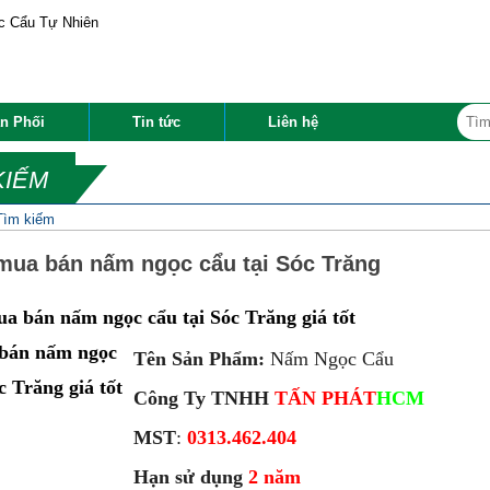
n Phối
Tin tức
Liên hệ
KIẾM
Tìm kiếm
 mua bán nấm ngọc cẩu tại Sóc Trăng
ua bán nấm ngọc cẩu tại Sóc Trăng giá tốt
Tên Sản Phẩm:
Nấm Ngọc Cẩu
Công Ty TNHH
TẤN PHÁT
HCM
MST
:
0313.462.404
Hạn sử dụng
2 năm