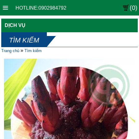
(0)
HOTLINE:0902984792
DỊCH VỤ
TÌM KIẾM
»
Trang chủ
Tìm kiếm