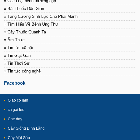
» Các Loại bệnh thường gặp
» Bài Thuốc Dân Gian
» Tăng Cường Sinh Lực Cho Phái Mạnh
» Tìm Hiểu Về Bệnh Ung Thư
» Cây Thuốc Quanh Ta
» Ẩm Thực
» Tin tức xã hội
» Tin Giật Gân
» Tin Thời Sự
» Tin tức công nghệ
Facebook
Giao co lam
ca gai leo
Che day
Cây Giống Đinh Lăng
Cây Mật Gấu