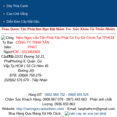
Dây Thìa Canh
Cao Chè Vằng
Diễn Đàn Cây Mật Gấu
Thảo Dược Tấn Phát Nơi Bạn Đặt Niềm Tin Sức Khỏe Từ Thiên Nhiên
Nấm Ngọc cẩu Tấn Phát Tấn Phát Có Trụ Sở Chính Tại TPHCM
CÔNG TY TNHH TẤN
PHÁT
HCM - 0313462404
Đ/C: 22/21 Đương Số 21,
Phường 8, Quận .Gò
Vấp,Tp.HCM ( Số Cũ Hẻm 45
Đường 20)
ĐTB: (08)66.758.279-
(028)62.576.679 - Tiếp Nhận
Hàng ĐT:
0902.984.792
-
0968.455.525
Chăm Sóc Khách Hàng: 0909.867.078 - 0971.443.663 Phản ánh chất
Lượng: 0936.833.863
Website:
http://namngoccautunhien.com/
- Email: tanphathcm@gmail.com
Mua Hàng Qua Mạng Xã Hội Click: