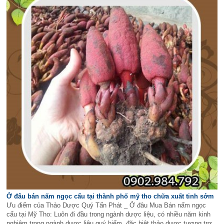
Ở đâu bán nấm ngọc cẩu tại thành phố mỹ tho chữa xuất tinh sớm
Ưu điểm của Thảo Dược Quý Tấn Phát _ Ở đâu Mua Bán nấm ngọc
cẩu tại Mỹ Tho: Luôn đi đầu trong ngành dược liệu, có nhiều năm kinh
nghiệm trong ngành dược liệu quý hiếm, đặc biệt thảo dược tương trợ