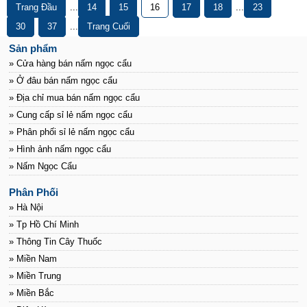
Trang Đầu
...
14
15
16
17
18
...
23
30
37
...
Trang Cuối
Sản phẩm
» Cửa hàng bán nấm ngọc cẩu
» Ở đâu bán nấm ngọc cẩu
» Địa chỉ mua bán nấm ngọc cẩu
» Cung cấp sỉ lẻ nấm ngọc cẩu
» Phân phối sỉ lẻ nấm ngọc cẩu
» Hình ảnh nấm ngọc cẩu
» Nấm Ngọc Cẩu
Phân Phối
» Hà Nội
» Tp Hồ Chí Minh
» Thông Tin Cây Thuốc
» Miền Nam
» Miền Trung
» Miền Bắc