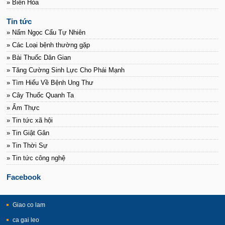
» Biên Hòa
Tin tức
» Nấm Ngọc Cẩu Tự Nhiên
» Các Loại bệnh thường gặp
» Bài Thuốc Dân Gian
» Tăng Cường Sinh Lực Cho Phái Mạnh
» Tìm Hiểu Về Bệnh Ung Thư
» Cây Thuốc Quanh Ta
» Ẩm Thực
» Tin tức xã hội
» Tin Giật Gân
» Tin Thời Sự
» Tin tức công nghệ
Facebook
Giao co lam
ca gai leo