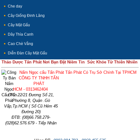
Che day
Cây Giống Đinh Lăng
Cây Mật Gấu
Dây Thìa Canh
Cao Chè Vằng
Diễn Đàn Cây Mật Gấu
Thảo Dược Tấn Phát Nơi Bạn Đặt Niềm Tin Sức Khỏe Từ Thiên Nhiên
Nấm Ngọc cẩu Tấn Phát Tấn Phát Có Trụ Sở Chính Tại TPHCM
CÔNG TY TNHH TẤN
PHÁT
HCM - 0313462404
Đ/C: 22/21 Đương Số 21,
Phường 8, Quận .Gò
Vấp,Tp.HCM ( Số Cũ Hẻm 45
Đường 20)
ĐTB: (08)66.758.279-
(028)62.576.679 - Tiếp Nhận