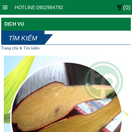
(0)
HOTLINE:0902984792
DỊCH VỤ
TÌM KIẾM
»
Trang chủ
Tìm kiếm