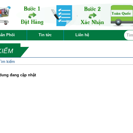
ân Phối
Tin tức
Liên hệ
KIẾM
Tìm kiếm
dung đang cập nhật