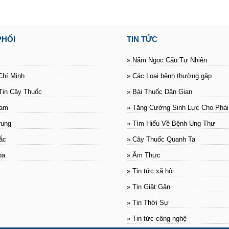
PHỐI
TIN TỨC
» Nấm Ngọc Cẩu Tự Nhiên
Chí Minh
» Các Loại bệnh thường gặp
Tin Cây Thuốc
» Bài Thuốc Dân Gian
Nam
» Tăng Cường Sinh Lực Cho Phá
rung
» Tìm Hiểu Về Bệnh Ung Thư
ắc
» Cây Thuốc Quanh Ta
òa
» Ẩm Thực
» Tin tức xã hội
» Tin Giật Gân
» Tin Thời Sự
» Tin tức công nghệ