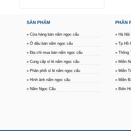
SẢN PHẨM
PHÂN 
» Cửa hàng bán nấm ngọc cẩu
» Hà Nội
» Ở đâu bán nấm ngọc cẩu
» Tp Hồ 
» Địa chỉ mua bán nấm ngọc cẩu
» Thông 
» Cung cấp sỉ lẻ nấm ngọc cẩu
» Miền 
» Phân phối sỉ lẻ nấm ngọc cẩu
» Miền T
» Hình ảnh nấm ngọc cẩu
» Miền B
» Nấm Ngọc Cẩu
» Biên H