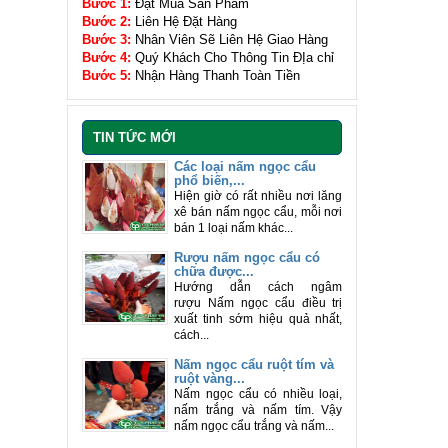
Bước 1:
Đặt Mua Sản Phẩm
Bước 2:
Liên Hệ Đặt Hàng
Bước 3:
Nhân Viên Sẽ Liên Hệ Giao Hàng
Bước 4:
Quý Khách Cho Thông Tin ĐỊa chỉ
Bước 5:
Nhận Hàng Thanh Toàn Tiền
TIN TỨC MỚI
Các loại nấm ngọc cẩu
phổ biến,...
Hiện giờ có rất nhiều nơi lăng
xê bán nấm ngọc cẩu, mỗi nơi
bán 1 loại nấm khác...
Rượu nấm ngọc cẩu có
chữa được...
Hướng dẫn cách ngâm
rượu Nấm ngọc cẩu điều trị
xuất tinh sớm hiệu quả nhất,
cách...
Nấm ngọc cẩu ruột tím và
ruột vàng...
Nấm ngọc cẩu có nhiều loại,
nấm trắng và nấm tím. Vậy
nấm ngọc cẩu trắng và nấm...