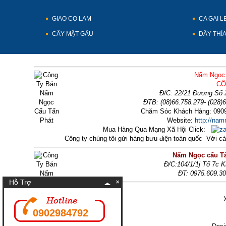
GIAO CO LAM
CA GAI L
CÂY MẬT GẤU
DÂY THÌ
Nấm Ngọc 
CÔ
Đ/C: 22/21 Đương Số 
ĐTB: (08)66.758.279- (028)
Chăm Sóc Khách Hàng: 0909
Website:
http://na
Mua Hàng Qua Mạng Xã Hội Click:
Công ty chúng tôi gửi hàng bưu điện toàn quốc Với 
Nấm Ngọc cẩu Tấ
Đ/C:104/1/1j Tổ 7c 
ĐT: 0975.609.3
×
Hỗ Trợ
0902984792