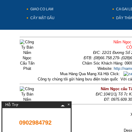
GIAO CO LAM
CA GAI L
CÂY MẬT GẤU
DÂY THÌ
Nấm Ngọc 
CÔ
Đ/C: 22/21 Đương Số 
ĐTB: (08)66.758.279- (028)
Chăm Sóc Khách Hàng: 0909
Website:
http://na
Mua Hàng Qua Mạng Xã Hội Click:
Công ty chúng tôi gửi hàng bưu điện toàn quốc Với 
Nấm Ngọc cẩu Tấ
Đ/C:104/1/1j Tổ 7c 
ĐT: 0975.609.3
×
Hỗ Trợ
0902984792
Desi