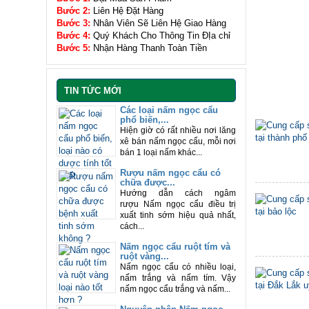
Bước 2:
Liên Hệ Đặt Hàng
Bước 3:
Nhân Viên Sẽ Liên Hệ Giao Hàng
Bước 4:
Quý Khách Cho Thông Tin ĐỊa chỉ
Bước 5:
Nhận Hàng Thanh Toàn Tiền
TIN TỨC MỚI
Các loại nấm ngọc cẩu
phổ biến,...
Hiện giờ có rất nhiều nơi lăng
xê bán nấm ngọc cẩu, mỗi nơi
bán 1 loại nấm khác...
Rượu nấm ngọc cẩu có
chữa được...
Hướng dẫn cách ngâm
rượu Nấm ngọc cẩu điều trị
xuất tinh sớm hiệu quả nhất,
cách...
Nấm ngọc cẩu ruột tím và
ruột vàng...
Nấm ngọc cẩu có nhiều loại,
nấm trắng và nấm tím. Vậy
nấm ngọc cẩu trắng và nấm...