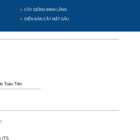
CÂY GIỐNG ĐINH LĂNG
DIỄN ĐÀN CÂY MẬT GẤU
h Toán Tiền
/
n
ITS