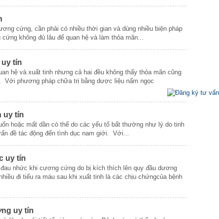
n
ương cứng, cần phải có nhiều thời gian và dùng nhiều biện pháp
 cứng không đủ lâu để quan hệ và làm thỏa mãn...
uy tín
uan hệ và xuất tinh nhưng cả hai đều không thấy thỏa mãn cũng
lý. Với phương pháp chữa trị bằng dược liệu nấm ngọc
 uy tín
n hoặc mất dần có thể do các yếu tố bất thường như lý do tinh
vấn đề tác động đến tình dục nam giới. Với...
 uy tín
 đau nhức khi cương cứng do bị kích thích lên quy đầu dương
u nhiều đi tiểu ra máu sau khi xuất tinh là các chịu chứngcủa bệnh
ng uy tín