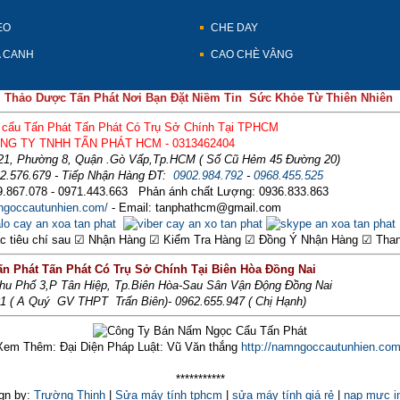
EO
CHE DAY
A CANH
CAO CHÈ VẰNG
Thảo Dược Tấn Phát Nơi Bạn Đặt Niềm Tin Sức Khỏe Từ Thiên Nhiên
cẩu Tấn Phát Tấn Phát Có Trụ Sở Chính Tại TPHCM
NG TY TNHH TẤN PHÁT HCM - 0313462404
21, Phường 8, Quận .Gò Vấp,Tp.HCM ( Số Cũ Hẻm 45 Đường 20)
62.576.679 - Tiếp Nhận Hàng ĐT:
0902.984.792
-
0968.455.525
.867.078 - 0971.443.663 Phản ánh chất Lượng: 0936.833.863
mngoccautunhien.com/
- Email: tanphathcm@gmail.com
các tiêu chí sau ☑ Nhận Hàng ☑ Kiểm Tra Hàng ☑ Đồng Ý Nhận Hàng ☑ Than
n Phát Tấn Phát Có Trụ Sở Chính Tại Biên Hòa Đồng Nai
Khu Phố 3,P Tân Hiệp, Tp.Biên Hòa-Sau Sân Vận Động Đồng Nai
01 ( A Quý GV THPT Trấn Biên)- 0962.655.947 ( Chị Hạnh)
Xem Thêm: Đại Diện Pháp Luật: Vũ Văn thắng
http://namngoccautunhien.com
***********
gn by:
Trường Thịnh
|
Sửa máy tính tphcm
|
sửa máy tính giá rẻ
|
nạp mực i