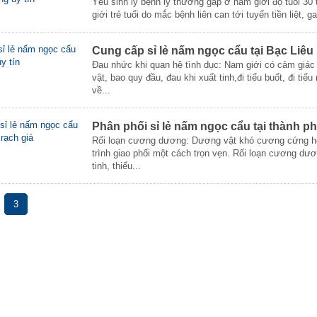
Yếu sinh lý bệnh lý thường gặp ở nam giới độ tuổi 30 
giới trẻ tuổi do mắc bệnh liên can tới tuyến tiền liệt,
Cung cấp sỉ lẻ nấm ngọc cẩu tại Bạc Liêu 
Đau nhức khi quan hệ tình dục: Nam giới có cảm giác
vật, bao quy đầu, đau khi xuất tinh,đi tiểu buốt, đi tiể
về...
Phân phối sỉ lẻ nấm ngọc cẩu tại thành ph
Rối loạn cương dương: Dương vật khó cương cứng ho
trình giao phối một cách trọn vẹn. Rối loạn cương d
tinh, thiếu...
3