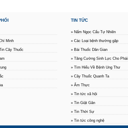
PHỐI
TIN TỨC
» Nấm Ngọc Cẩu Tự Nhiên
Chí Minh
» Các Loại bệnh thường gặp
Tin Cây Thuốc
» Bài Thuốc Dân Gian
Nam
» Tăng Cường Sinh Lực Cho Phá
rung
» Tìm Hiểu Về Bệnh Ung Thư
ắc
» Cây Thuốc Quanh Ta
òa
» Ẩm Thực
» Tin tức xã hội
» Tin Giật Gân
» Tin Thời Sự
» Tin tức công nghệ