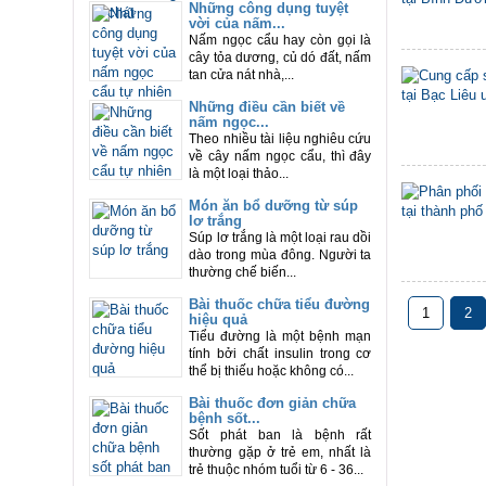
Những công dụng tuyệt
vời của nấm...
Nấm ngọc cẩu hay còn gọi là
cây tỏa dương, củ dó đất, nấm
tan cửa nát nhà,...
Những điều cần biết về
nấm ngọc...
Theo nhiều tài liệu nghiêu cứu
về cây nấm ngọc cẩu, thì đây
là một loại thảo...
Món ăn bổ dưỡng từ súp
lơ trắng
Súp lơ trắng là một loại rau dồi
dào trong mùa đông. Người ta
thường chế biến...
Bài thuốc chữa tiểu đường
1
2
hiệu quả
Tiểu đường là một bệnh mạn
tính bởi chất insulin trong cơ
thể bị thiếu hoặc không có...
Bài thuốc đơn giản chữa
bệnh sốt...
Sốt phát ban là bệnh rất
thường gặp ở trẻ em, nhất là
trẻ thuộc nhóm tuổi từ 6 - 36...