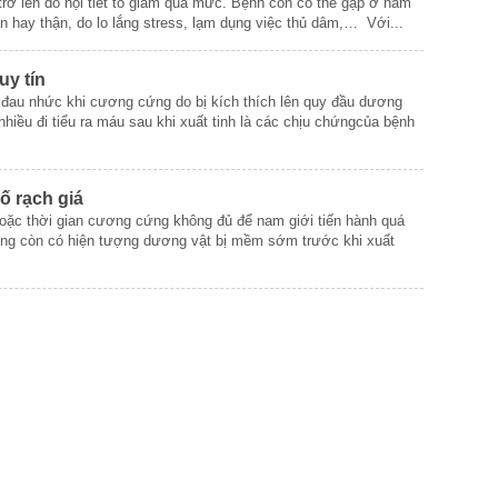
trở lên do nội tiết tố giảm quá mức. Bệnh còn có thể gặp ở nam
 gan hay thận, do lo lắng stress, lạm dụng việc thủ dâm,… Với...
uy tín
 đau nhức khi cương cứng do bị kích thích lên quy đầu dương
u nhiều đi tiểu ra máu sau khi xuất tinh là các chịu chứngcủa bệnh
ố rạch giá
ặc thời gian cương cứng không đủ để nam giới tiến hành quá
ương còn có hiện tượng dương vật bị mềm sớm trước khi xuất