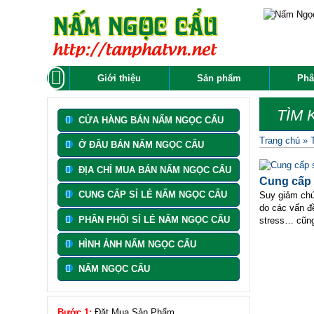
Giới thiệu
Sản phẩm
Phâ
TÌM 
CỬA HÀNG BÁN NẤM NGỌC CẨU
Trang chủ
»
Ở ĐÂU BÁN NẤM NGỌC CẨU
ĐỊA CHỈ MUA BÁN NẤM NGỌC CẨU
Cung cấp 
CUNG CẤP SỈ LẺ NẤM NGỌC CẨU
Suy giảm chứ
do các vấn đề
PHÂN PHỐI SỈ LẺ NẤM NGỌC CẨU
stress… cũng 
HÌNH ẢNH NẤM NGỌC CẨU
NẤM NGỌC CẨU
Bước 1:
Đặt Mua Sản Phẩm