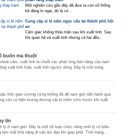
Một nghiên cứu gần đây đã đưa ra con số thống
kê đáng lo ngại, đó là có...
Cung cấp sỉ lẻ nấm ngọc cẩu tại thành phố hội
an
Cảm giác không thỏa mãn sau khi xuất tinh: Sau
khi quan hệ và xuất tinh nhưng cả hai đều...
hố buôn ma thuột
khoái cảm, xuất tinh là chuỗi các phản ứng bản năng của nam
không xuất tinh hoặc xuất tinh ngược dòng. Đây là một trong
ặc thời gian cương cứng không đủ để nam giới tiến hành quá
ương còn có hiện tượng dương vật bị mềm sớm trước khi xuất
y tín
 lý ở nam giới. Đây là một rối loạn chức năng sinh lý có biểu
àm mất khả năng đi vào âm đạo khi giao phối. Tình trạng...