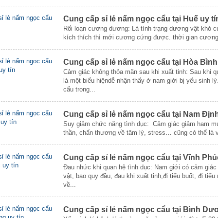
Cung cấp sỉ lẻ nấm ngọc cẩu tại Huế uy tí
Rối loạn cương dương: Là tình trạng dương vật khó c
kích thích thì mới cương cứng được. thời gian cương
Cung cấp sỉ lẻ nấm ngọc cẩu tại Hòa Bình 
Cảm giác không thỏa mãn sau khi xuất tinh: Sau khi q
là một biểu hiệndễ nhận thấy ở nam giới bị yếu sinh 
cẩu trong...
Cung cấp sỉ lẻ nấm ngọc cẩu tại Nam Định
Suy giảm chức năng tình dục: Cảm giác giảm ham muố
thần, chấn thương về tâm lý, stress… cũng có thể là 
Cung cấp sỉ lẻ nấm ngọc cẩu tại Vĩnh Phúc
Đau nhức khi quan hệ tình dục: Nam giới có cảm giác
vật, bao quy đầu, đau khi xuất tinh,đi tiểu buốt, đi tiể
về...
Cung cấp sỉ lẻ nấm ngọc cẩu tại Bình Dươ