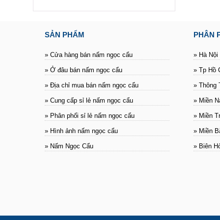
SẢN PHẨM
PHÂN 
» Cửa hàng bán nấm ngọc cẩu
» Hà Nội
» Ở đâu bán nấm ngọc cẩu
» Tp Hồ 
» Địa chỉ mua bán nấm ngọc cẩu
» Thông 
» Cung cấp sỉ lẻ nấm ngọc cẩu
» Miền 
» Phân phối sỉ lẻ nấm ngọc cẩu
» Miền T
» Hình ảnh nấm ngọc cẩu
» Miền B
» Nấm Ngọc Cẩu
» Biên H